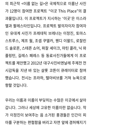
의 최근작 <이름 없는 길>은 국제적으로 이름난 사진
가 12명이 참여한 프로젝트 “이곳 This Place”의 결
과물입니다. 이 프로젝트가 지시하는 ‘이곳’은 이스라
엘과 팔레스타인입니다. 프로젝트 발의자이자 참여자
인 유대계 사진가 프레데릭 브레너는 이정진, 토마스 
스트루스, 제프 월, 조셉 쿠델카, 웬디 이왈드, 로잘린
드 솔로몬, 스테픈 쇼어, 파잘 셰이크, 마틴 콜라, 닉 와
플링턴, 길레스 페레스 등 동료사진가들에게 이 프로
젝트를 제안했고 2012년 대구사진비엔날레 주제전 전
시감독을 지낸 바 있는 샬롯 코튼이 큐레이터로 참여
했습니다. 전시는 프라하, 텔아비브를 거쳐 뉴욕으로 
향할 것입니다.
우리는 이름과 이름이 부딪히는 수많은 이곳에서 살아
갑니다. 그러나 세상에 고유한 이름이란 없습니다. 작
가 이정진이 보여주는 음 소거된 풍경들은 인간이 피
아를 구분하는 편협함을 버리고 자연 앞에 겸허해지기